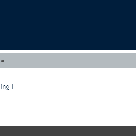
men
ing I