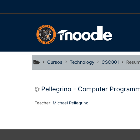
Salta al contenido principal
Cursos
Technology
CSC001
Resu
Pellegrino - Computer Programm
Teacher:
Michael Pellegrino